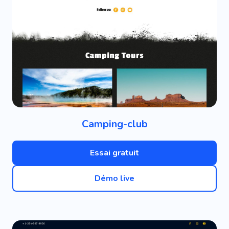
Camping-club
Essai gratuit
Démo live