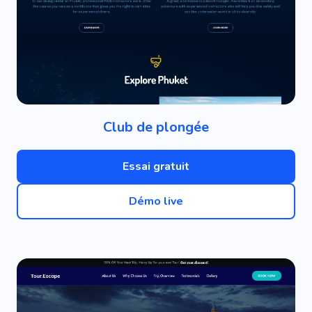
Club de plongée
Essai gratuit
Démo live