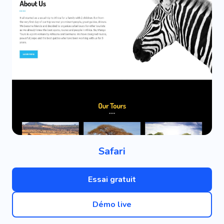
Safari
Essai gratuit
Démo live