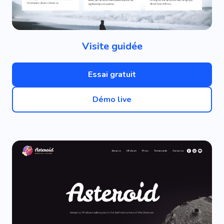
Visite guidée
Essai gratuit
Démo live