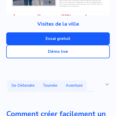
Visites de la ville
Essai gratuit
Démo live
Se Détendre
Tournée
Aventure
Loisirs
Nature
Forêt
Géographie
Parapente
Espace
Plages
Valises
Comment créer facilement un