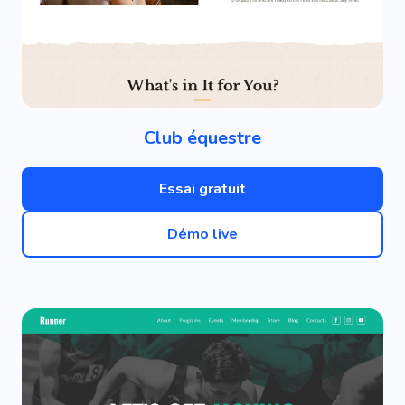
Club équestre
Essai gratuit
Démo live