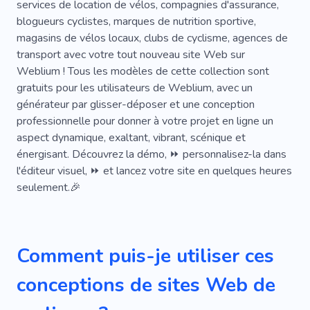
Froid
Passe-temps
services de location de vélos, compagnies d'assurance,
blogueurs cyclistes, marques de nutrition sportive,
Club Équestre Pour Enfants
Plongée
magasins de vélos locaux, clubs de cyclisme, agences de
transport avec votre tout nouveau site Web sur
Équitation En Toute Sécurité
Valises
Weblium ! Tous les modèles de cette collection sont
Marcher
Parc
Van
Eau
gratuits pour les utilisateurs de Weblium, avec un
générateur par glisser-déposer et une conception
Parachutisme
Concours
Salle De Sport
professionnelle pour donner à votre projet en ligne un
aspect dynamique, exaltant, vibrant, scénique et
Marathon
Corps
Athlète
énergisant. Découvrez la démo, ⏩ personnalisez-la dans
Développement Web
En Cours D'exécution
l'éditeur visuel, ⏩ et lancez votre site en quelques heures
seulement.🎉
Aptitude
Crossfit
Mode De Vie Actif
Vêtements De Sport
Récupération
Hôtel
Comment puis-je utiliser ces
Complexe De Pays
Hôtesse De L'air
conceptions de sites Web de
Yacht
Norvège
Hôtesse
Activité
Rapide