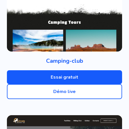
Camping-club
Essai gratuit
Démo live