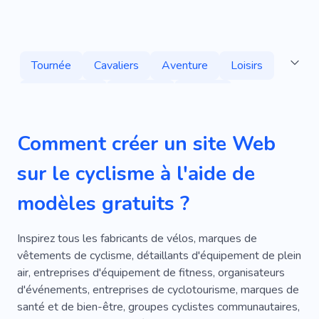
Tournée
Cavaliers
Aventure
Loisirs
Se Détendre
Escalade
Nature
Services
Escalade
Vélo
Chevaux
Comment créer un site Web
Club De Billard
De Location
Équitation
sur le cyclisme à l'aide de
Équitation
Tourisme
Faune
Voyage
modèles gratuits ?
Parcs Nationaux
Vacances
Forêt
Géographie
Pêche
Bateaux
Paumes
Inspirez tous les fabricants de vélos, marques de
vêtements de cyclisme, détaillants d'équipement de plein
Parapente
Rafting
Vacances Sur L'eau
air, entreprises d'équipement de fitness, organisateurs
d'événements, entreprises de cyclotourisme, marques de
Yachting
Sac À Dos
Espace
Plages
santé et de bien-être, groupes cyclistes communautaires,