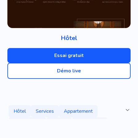
Hôtel
Essai gratuit
Démo live
Hôtel
Services
Appartement
Se Détendre
Confort
De Location
Maison
Station Balnéaire
Loge