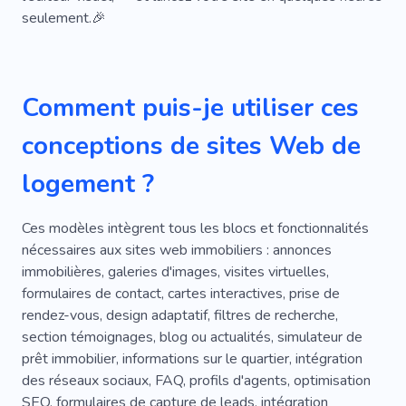
seulement.🎉
De Plein Air
Spa
Voir
Loisirs
Randonnée
Famille
Relaxant
Esthétique
Invités
Simple
Espace
Comment puis-je utiliser ces
Nouvel Endroit
Maison
Projet
Jardin
conceptions de sites Web de
Aptitude
Sécurité
Quartier
District
logement ?
Sécurité
Bungalow
Locataires
Ces modèles intègrent tous les blocs et fonctionnalités
Solution
Déménagement
À L'étranger
nécessaires aux sites web immobiliers : annonces
immobilières, galeries d'images, visites virtuelles,
Tournée
Équipements
Finance
formulaires de contact, cartes interactives, prise de
Spécialiste
Expérience
Ventes
Chalet
rendez-vous, design adaptatif, filtres de recherche,
section témoignages, blog ou actualités, simulateur de
Évaluation
Nevada
Nourriture
prêt immobilier, informations sur le quartier, intégration
des réseaux sociaux, FAQ, profils d'agents, optimisation
Passer La Nuit
Location De Salle
SEO, formulaires de capture de leads, intégration