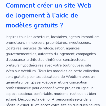
Comment créer un site Web
Confortable
Chambres D'hôtes
de logement à l'aide de
Vie De Style Complexe
Propriété
modèles gratuits ?
Commodité
Nature
Motel
Réservation
Plaisir
Vacances
Inspirez tous les acheteurs, locataires, agents immobiliers,
promoteurs immobiliers, propriétaires, investisseurs,
Chambre
Unique
Installations
locataires, services de relocalisation, agences
gouvernementales, autorités du logement, compagnies
Maison D'hôtes
Auberge
d'assurance, architectes d'intérieur, constructeurs,
Pension De Famille
Territoire
prêteurs hypothécaires avec votre tout nouveau site
Web sur Weblium ! Tous les modèles de cette collection
Hypothèque
Agent Immobilier
sont gratuits pour les utilisateurs de Weblium, avec un
générateur par glisser-déposer et une conception
Lieu De Résidence
Courtier Immobilier
professionnelle pour donner à votre projet en ligne un
Agent Immobilier
Bail Immobilier
aspect spacieux, confortable, moderne, rustique et bien
éclairé. Découvrez la démo, ⏩ personnalisez-la dans
Immobilier
Europe
Agence
Tourisme
l'éditeur visuel, ⏩ et lancez votre site en quelques heures