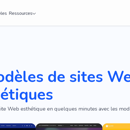
les
Ressources
odèles de sites W
étiques
site Web esthétique en quelques minutes avec les mod