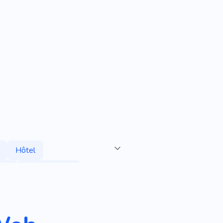
Hôtel
tel
Appartement
ns
Logement
Invités
lexe
Pension De Famille