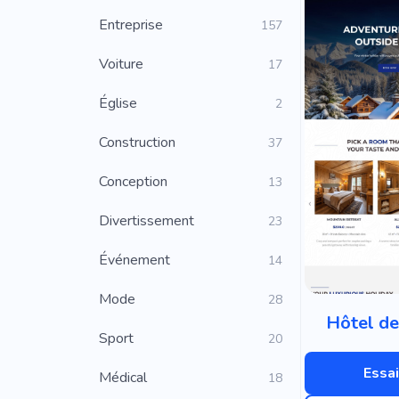
Entreprise
157
Voiture
17
Église
2
Construction
37
Conception
13
Divertissement
23
Événement
14
Mode
28
Hôtel d
Sport
20
Essai
Médical
18