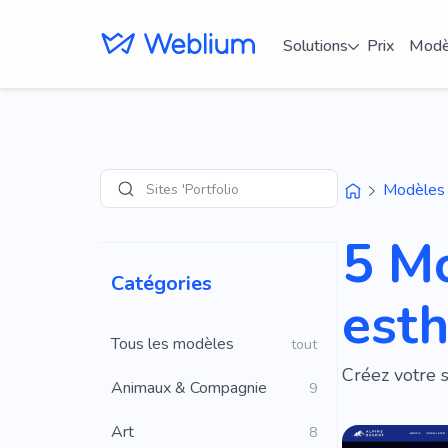
Solutions
Prix
Modè
Sites 'Portfolio'
Modèles
Recherche
5 M
Catégories
esth
Tous les modèles
tout
Créez votre 
Animaux & Compagnie
9
Art
8