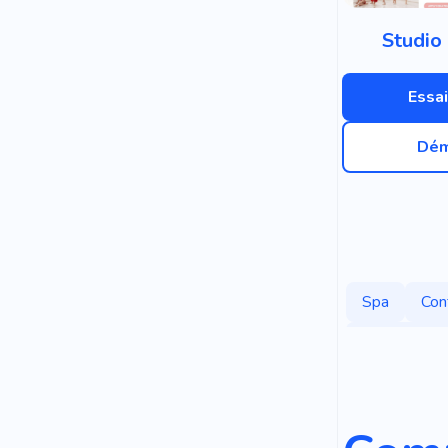
Studio
Essai
Dém
Spa
Con
Station Baln
Réservation
Chambres D