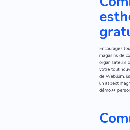
Comm
Beauté
esth
gratu
Encouragez tou
magasins de com
organisateurs 
votre tout nouv
de Weblium, ils
un aspect magni
démo,⏩ personna
Comm