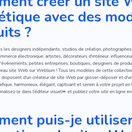
ent créer un site 
Créatif
Aptitude
étique avec des mo
its ?
s les designers indépendants, studios de création, photographe
merce électronique, artistes, décorateurs d'intérieur, influenceurs
d'événements, petites entreprises, boutiques, designers de produ
eau site Web sur Weblium ! Tous les modèles de cette collection 
 disposent d'un créateur de site Web par glisser-déposer et d'u
fique, harmonieux, élégant, captivant et serein à votre projet en 
lisez-le dans l'éditeur visuel⏩ et publiez votre site en ligne e
ent puis-je utiliser