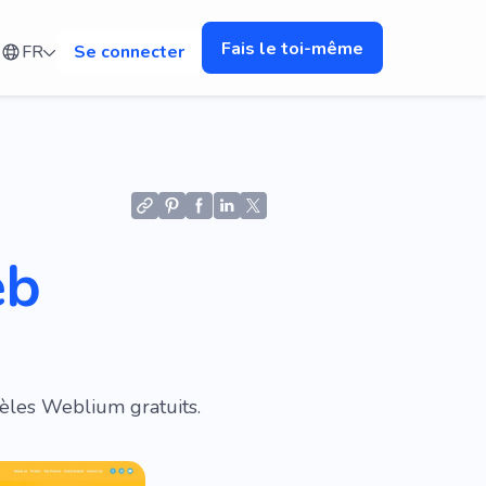
Fais le toi-même
FR
Se connecter
eb
èles Weblium gratuits.