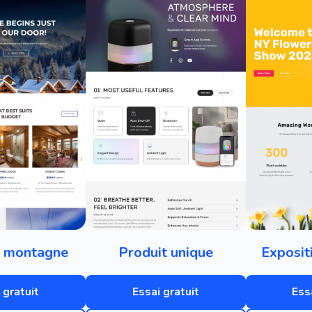
e montagne
Produit unique
Exposit
 gratuit
Essai gratuit
Ess