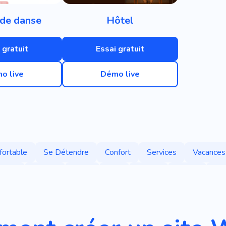
 de danse
Hôtel
 gratuit
Essai gratuit
o live
Démo live
fortable
Se Détendre
Confort
Services
Vacances
éaire
Nature
Loge
Voir
Loisirs
Calme
Mo
Plaisir
Chambre
Relaxant
Unique
Installatio
'hôtes
Maison D'hôtes
Auberge
Vie De Style Comp