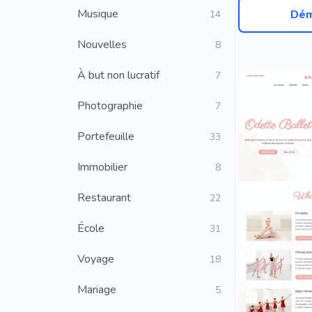
Musique
Dém
14
Nouvelles
8
À but non lucratif
7
Photographie
7
Portefeuille
33
Immobilier
8
Restaurant
22
École
31
Voyage
18
Mariage
5