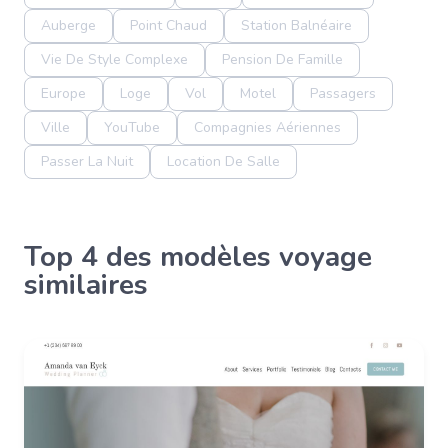
Auberge
Point Chaud
Station Balnéaire
Vie De Style Complexe
Pension De Famille
Europe
Loge
Vol
Motel
Passagers
Ville
YouTube
Compagnies Aériennes
Passer La Nuit
Location De Salle
Top 4 des modèles voyage
similaires