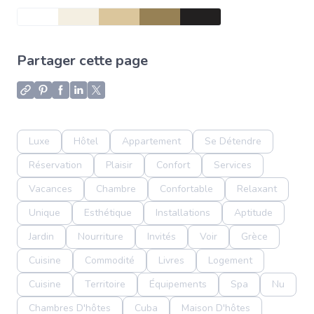
Partager cette page
Luxe
Hôtel
Appartement
Se Détendre
Réservation
Plaisir
Confort
Services
Vacances
Chambre
Confortable
Relaxant
Unique
Esthétique
Installations
Aptitude
Jardin
Nourriture
Invités
Voir
Grèce
Cuisine
Commodité
Livres
Logement
Cuisine
Territoire
Équipements
Spa
Nu
Chambres D'hôtes
Cuba
Maison D'hôtes