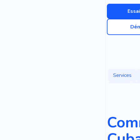
Essai
Dém
Services
Plaisir
E
Dinde
V
Comm
Cuba