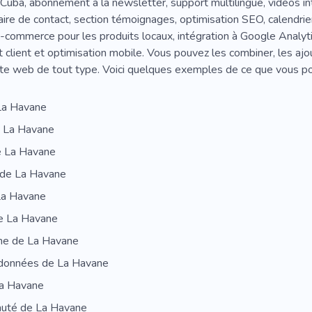
 Cuba, abonnement à la newsletter, support multilingue, vidéos in
aire de contact, section témoignages, optimisation SEO, calendr
e-commerce pour les produits locaux, intégration à Google Analyt
t client et optimisation mobile. Vous pouvez les combiner, les ajo
ite web de tout type. Voici quelques exemples de ce que vous po
La Havane
 La Havane
e La Havane
 de La Havane
La Havane
de La Havane
me de La Havane
données de La Havane
La Havane
té de La Havane