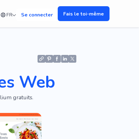
Fais le toi-même
FR
Se connecter
tes Web
ium gratuits.