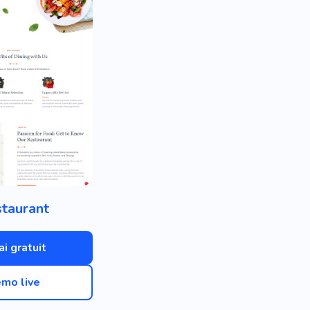
taurant
ai gratuit
mo live