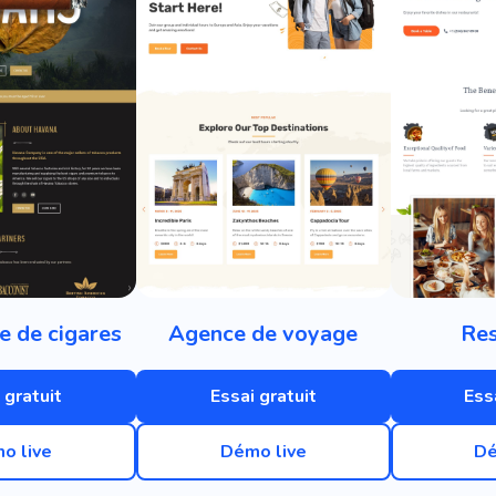
 de cigares
Agence de voyage
Res
 gratuit
Essai gratuit
Ess
o live
Démo live
Dé