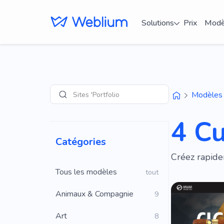
Solutions
Prix
Modè
Sites 'Portfolio'
Modèles
Recherche
4 C
Catégories
Créez rapide
Tous les modèles
tout
Animaux & Compagnie
9
Art
8