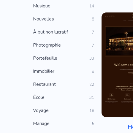
Musique
14
Nouvelles
8
À but non lucratif
7
Photographie
7
Portefeuille
33
Immobilier
8
Restaurant
22
École
31
Voyage
18
Mariage
5
H