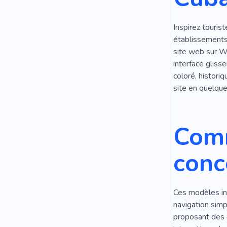
Inspirez touris
établissements
site web sur We
interface gliss
coloré, histori
site en quelqu
Comm
conc
Ces modèles int
navigation simp
proposant des c