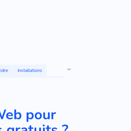
ndre
Installations
es Aériennes
Point Chaud
isine
Cuisine
Grèce
Web pour
 gratuits ?