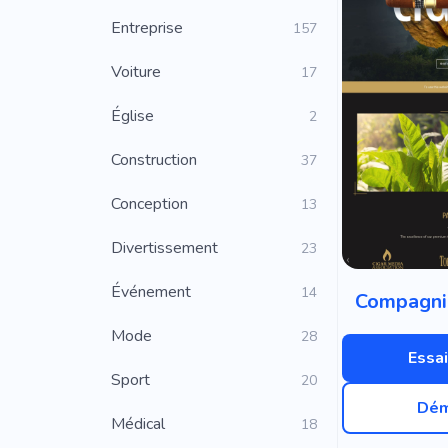
Entreprise
157
Voiture
17
Église
2
Construction
37
Conception
13
Divertissement
23
Événement
14
Compagnie
Mode
28
Essai
Sport
20
Dém
Médical
18