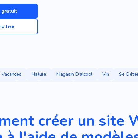
 gratuit
o live
Vacances
Nature
Magasin D'alcool
Vin
Se Déte
urope
Hôtel
Commodité
Équipements
Compagni
ol
Ville
YouTube
Passer La Nuit
Nourriture
Cu
ent créer un site 
 à l'aide de modèles