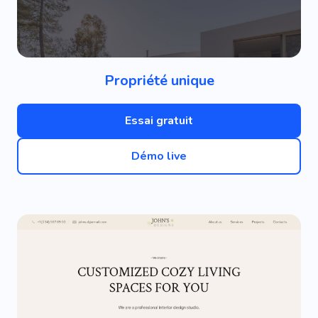
Propriété unique
Essai gratuit
Démo live