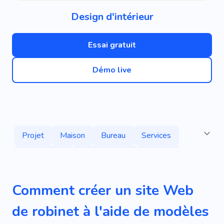
Design d'intérieur
Essai gratuit
Démo live
Projet
Maison
Bureau
Services
Architecture
Haute Qualité
Élégant
Planification
Store
Graduation
Portes
Comment créer un site Web
Plomberie
Développement Immobilier
de robinet à l'aide de modèles
Remodelage
Remplacement De Porte