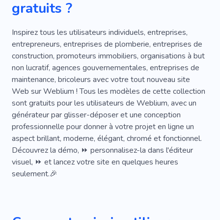
gratuits ?
Plombier
Toit
Sol
Fabrication
Couper Des Arbres
Géométrie
Inspirez tous les utilisateurs individuels, entreprises,
entrepreneurs, entreprises de plomberie, entreprises de
Déménagement
Meubles
Chaises
construction, promoteurs immobiliers, organisations à but
non lucratif, agences gouvernementales, entreprises de
Chambre À Coucher
Salon
maintenance, bricoleurs avec votre tout nouveau site
Design D'intérieur
Plat
Réparation
Web sur Weblium ! Tous les modèles de cette collection
sont gratuits pour les utilisateurs de Weblium, avec un
Salle De Bain
Cuisine
Spécialiste
générateur par glisser-déposer et une conception
professionnelle pour donner à votre projet en ligne un
Appartement
aspect brillant, moderne, élégant, chromé et fonctionnel.
Découvrez la démo, ⏩ personnalisez-la dans l'éditeur
visuel, ⏩ et lancez votre site en quelques heures
seulement.🎉