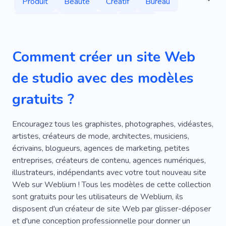
Produit
Beauté
Créatif
Bureau
Services
Technologie
Photo
Équipement
Cadeau
Design D'intérieur
Comment créer un site Web
Éclairage
Entraînement
Commercial
de studio avec des modèles
Unique
Spécialiste
Frais
Maison
gratuits ?
Style De Vie
Soins De La Peau
Société De Conseil
Personnel
Modèle
Encouragez tous les graphistes, photographes, vidéastes,
artistes, créateurs de mode, architectes, musiciens,
Projet
Maison
Drôle
Travail
écrivains, blogueurs, agences de marketing, petites
entreprises, créateurs de contenu, agences numériques,
Bloguer
Bâtiment
Personnes
illustrateurs, indépendants avec votre tout nouveau site
Accessoires
Designer
Méditation
Web sur Weblium ! Tous les modèles de cette collection
sont gratuits pour les utilisateurs de Weblium, ils
Nature
Spa
Magasin
Élégant
disposent d'un créateur de site Web par glisser-déposer
et d'une conception professionnelle pour donner un
Thérapie
Outil
Yoga
Aptitude