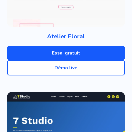
Atelier Floral
Essai gratuit
Démo live