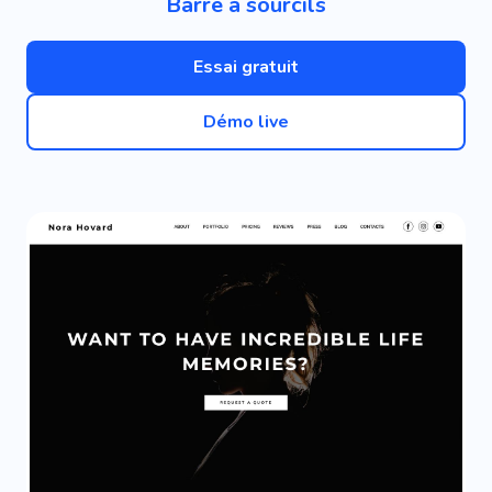
Barre à sourcils
Essai gratuit
Démo live