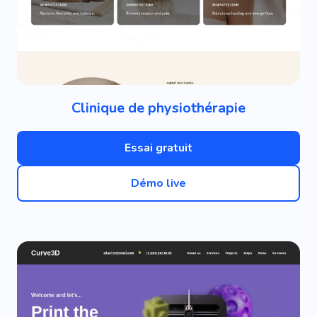
Clinique de physiothérapie
Essai gratuit
Démo live