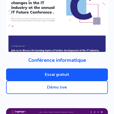
Conférence informatique
Essai gratuit
Démo live