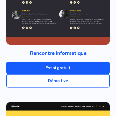
Rencontre informatique
Essai gratuit
Démo live