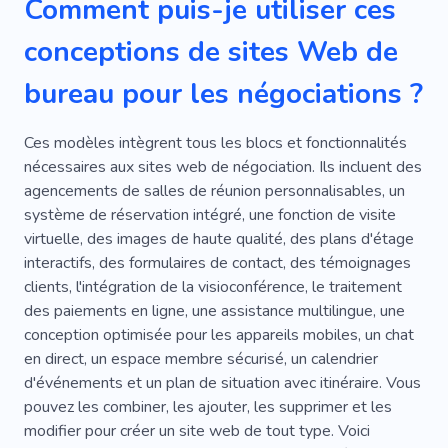
Comment puis-je utiliser ces
Spécialiste Du Renouvellement
Économie
conceptions de sites Web de
Recherche D'investisseurs
bureau pour les négociations ?
Sites Pour Entreprises
Formation Du Personnel
Discipline
Ces modèles intègrent tous les blocs et fonctionnalités
nécessaires aux sites web de négociation. Ils incluent des
Centre De Bureaux
Conférence
Espace
agencements de salles de réunion personnalisables, un
système de réservation intégré, une fonction de visite
Démarrer
Locaux En Location
virtuelle, des images de haute qualité, des plans d'étage
Bureau Collectif
Coworking
Collègue
interactifs, des formulaires de contact, des témoignages
clients, l'intégration de la visioconférence, le traitement
Locaux À Louer
Centre
des paiements en ligne, une assistance multilingue, une
conception optimisée pour les appareils mobiles, un chat
Solution Numérique
Dynamique
en direct, un espace membre sécurisé, un calendrier
Travail Rapide
Bureau De Style Loft
d'événements et un plan de situation avec itinéraire. Vous
pouvez les combiner, les ajouter, les supprimer et les
E-mail
Bureaux
modifier pour créer un site web de tout type. Voici