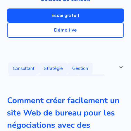
Essai gratuit
Démo live
Consultant
Stratégie
Gestion
Économie
Investissement
Bannière
De Location
Société De Conseil
Famille
Comment créer facilement un
Systèmes Électriques
Réformes
site Web de bureau pour les
Analytique
Booster
Consultant
négociations avec des
Salle D'affaires
Personnel
Employé