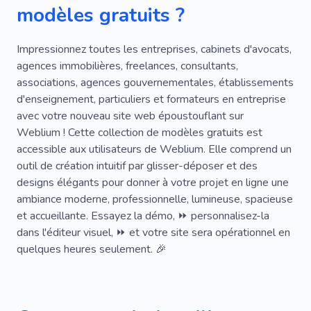
modèles gratuits ?
Investisseur
Bureau
Monde Des Affaires
Réunion D'affaires
Soutien Aux Entreprises
Impressionnez toutes les entreprises, cabinets d'avocats,
agences immobilières, freelances, consultants,
Négociation
Travail
associations, agences gouvernementales, établissements
d'enseignement, particuliers et formateurs en entreprise
Espaces De Coworking
avec votre nouveau site web époustouflant sur
Services Professionnels
Succès
Direction
Weblium ! Cette collection de modèles gratuits est
accessible aux utilisateurs de Weblium. Elle comprend un
Consultation
Finance
Astrologie
outil de création intuitif par glisser-déposer et des
designs élégants pour donner à votre projet en ligne une
Titulaire De La Carte De Visite
Attente
ambiance moderne, professionnelle, lumineuse, spacieuse
Start-up
Croissance
Prédiction
et accueillante. Essayez la démo, ⏩ personnalisez-la
dans l'éditeur visuel, ⏩ et votre site sera opérationnel en
Quartier Des Affaires
Homme D'affaires
quelques heures seulement. 🎉
Entrepreneuriat
Franchise
Augmenter Les Profits
Rentable