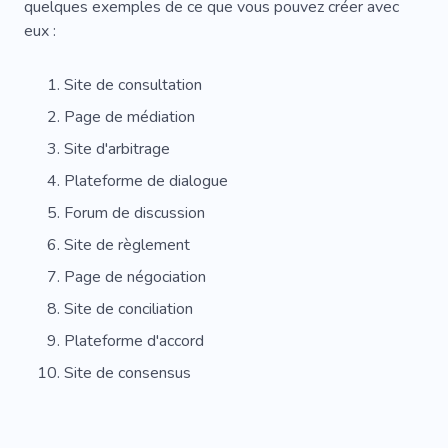
quelques exemples de ce que vous pouvez créer avec
Déménagement De Bureau
Bureau Ouvert
eux :
Lieu De Rencontres
Espace Pour Travailler
Site de consultation
Télécommande
Projet
Commercialisation
Page de médiation
Analyse De Marché
Détective Privé
Site d'arbitrage
Gestion De Projet
Agent De Protection
Plateforme de dialogue
Forum de discussion
Site de règlement
Page de négociation
Site de conciliation
Plateforme d'accord
Site de consensus