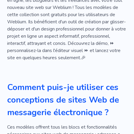
en ligne, les blogueurs et les freelances avec votre tout
Entrepôt
Services
Aide
Stockage
nouveau site web sur Weblium ! Tous les modèles de
Nouveau
Générateur
Rapport
cette collection sont gratuits pour les utilisateurs de
Weblium. Ils bénéficient d'un outil de création par glisser-
Analytique
Analyse De Marché
Politique
déposer et d'un design professionnel pour donner à votre
projet en ligne un aspect informatif, professionnel,
Tendre
Prédiction
Parrainer
interactif, attrayant et concis. Découvrez la démo, ⏩
Astrologie
Immobilier
personnalisez-la dans l'éditeur visuel ⏩ et lancez votre
site en quelques heures seulement.🎉
Espaces De Coworking
Bail Immobilier
Promoteur
Bureau Collectif
Collègue
Comment puis-je utiliser ces
Quartier Des Affaires
Bannière
Acheter
conceptions de sites Web de
Solution Numérique
Bureau De Négociations
Services Professionnels
Association
messagerie électronique ?
Booster
Commerce Électronique
Ces modèles offrent tous les blocs et fonctionnalités
Croissance
Consultant
Discussion