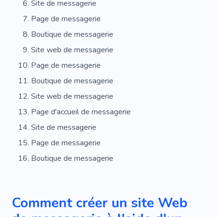
Site de messagerie
Distribution
Emplacement
Sécurité
Page de messagerie
Gel
Stockage À Sec
Spécialiste
Boutique de messagerie
Site web de messagerie
Projet
Changement De Marque
Agence
Page de messagerie
Développement Web
Campagne
Boutique de messagerie
Start-up
Déclenchement
Marché
Site web de messagerie
Graine
Assistant
Soutien
Page d'accueil de messagerie
Site de messagerie
Commercialisation
Promotion
Instructions
Page de messagerie
Optimisation
Finance
Essai
Enquête
Boutique de messagerie
Différence
Détaillants
Innovation
Transaction
Figma
Fondation
Comment créer un site Web
Direction
Équipement
Cas
Rapide