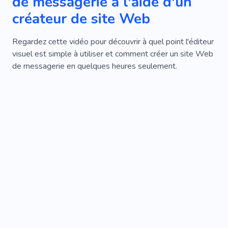
de messagerie à l'aide d'un
Calculatrice
Soulèvement
Bientôt
créateur de site Web
En Cours De Construction
Compte À Rebours
Regardez cette vidéo pour découvrir à quel point l'éditeur
Lancement Bientôt
Lancement
visuel est simple à utiliser et comment créer un site Web
de messagerie en quelques heures seulement.
Notification
Rappeler
Reconstruction
Abonnement
Incroyable
Super
Populaire
Unique
Cool
Mobile
Référencement
Créatif
Simple
Entreprise
Commercial
En Attendant
Accrocheur
Alarme
Modèles Pour Sites Web
Outil