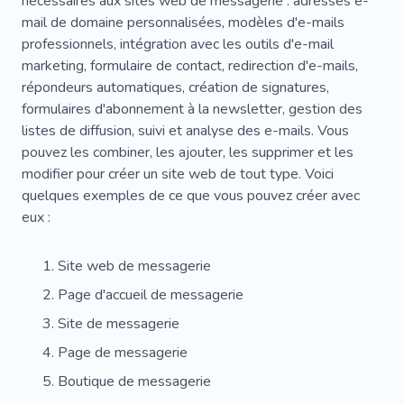
nécessaires aux sites web de messagerie : adresses e-
mail de domaine personnalisées, modèles d'e-mails
Hors Ligne
Personnel
Salle D'affaires
professionnels, intégration avec les outils d'e-mail
marketing, formulaire de contact, redirection d'e-mails,
Homme D'affaires
Entrepreneuriat
répondeurs automatiques, création de signatures,
Investisseur
Déménagement De Bureau
formulaires d'abonnement à la newsletter, gestion des
listes de diffusion, suivi et analyse des e-mails. Vous
Sites Pour Entreprises
Investissement
pouvez les combiner, les ajouter, les supprimer et les
modifier pour créer un site web de tout type. Voici
Espace Pour Travailler
Action
Remise
quelques exemples de ce que vous pouvez créer avec
Expédition
Personnel De Répartition
eux :
Services De Messagerie
Courrier
Site web de messagerie
Agence De Transport
Livraison
Page d'accueil de messagerie
Service Postal
Distributeur
Fournisseur
Site de messagerie
Page de messagerie
Garde
Boîte
Tierce Personne
Suivi
Boutique de messagerie
Système
Congélateur
Nourriture