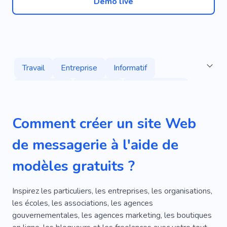
Démo live
Travail
Entreprise
Informatif
De Location
Démarrer
Travail Rapide
Gestion
Stratégie
Sécurité
Comment créer un site Web
Planification
Titulaire De La Carte De Visite
de messagerie à l'aide de
Dynamique
Famille
modèles gratuits ?
Systèmes Électriques
Ascenseur
Économie
Transport
Transport
Inspirez les particuliers, les entreprises, les organisations,
les écoles, les associations, les agences
Transport De Marchandises
Mobile
gouvernementales, les agences marketing, les boutiques