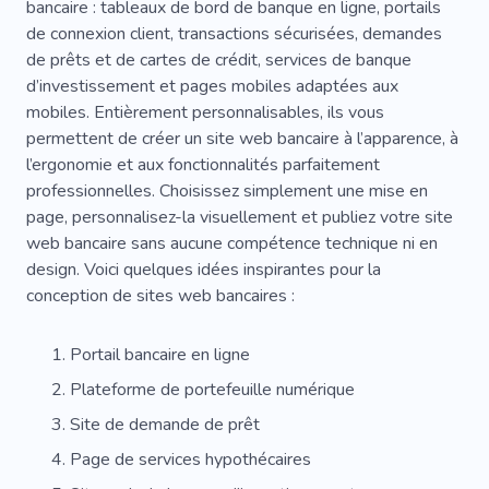
bancaire : tableaux de bord de banque en ligne, portails
de connexion client, transactions sécurisées, demandes
Fonds
Paie
Rapport
Ventes
de prêts et de cartes de crédit, services de banque
Rapport
Acheter
Attente
d’investissement et pages mobiles adaptées aux
mobiles. Entièrement personnalisables, ils vous
À Temps Partiel
Rubis
Déclenchement
permettent de créer un site web bancaire à l’apparence, à
l’ergonomie et aux fonctionnalités parfaitement
Information
Instructions
Graine
professionnelles. Choisissez simplement une mise en
Discussion
Hors Ligne
page, personnalisez-la visuellement et publiez votre site
web bancaire sans aucune compétence technique ni en
Développement Web
Stratégie
design. Voici quelques idées inspirantes pour la
conception de sites web bancaires :
Planification
Assistant
Démarrer
Compensation
Sécurité
Résultat
Portail bancaire en ligne
Succès
Plateforme de portefeuille numérique
Site de demande de prêt
Page de services hypothécaires