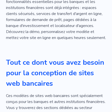
Orthodontiste
Droit D'auteur
Figma
fonctionnalités essentielles pour les banques et les
institutions financières sont déjà intégrées : espaces
Radio
Cent
Rôle Principal
Pratique
clients sécurisés, services de transfert d'argent en ligne,
formulaires de demande de prêt, pages dédiées à la
Équipement
Services Professionnels
banque d'investissement et localisateur d'agences.
Rango
Côtés
Statut
Livres
Travail
Découvrez la démo, personnalisez votre modèle et
mettez votre site en ligne en quelques heures seulement.
Brochure
Cas
Canal
Client
Compétence
Ordure
Relecture
Tout ce dont vous avez besoin
Enregistrement
Recherche
Tableau
pour la conception de sites
Nettoyage
Réglage
Catalogue
Éditeur
Personnel
Fournisseur
web bancaires
Urgence
Confiance
Transfert
Ces modèles de sites web bancaires sont spécialement
Informatif
Entreprise
Achat
conçus pour les banques et autres institutions financières.
Vous y trouverez des sections dédiées au secteur
Hypothèque
Dette
Moyens Financiers