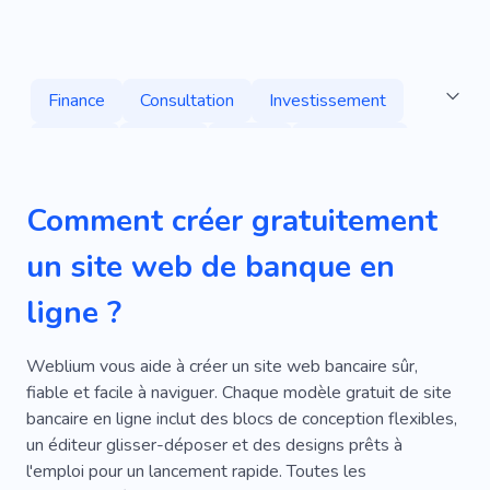
Finance
Consultation
Investissement
Argent
Rapide
Dépôt
Abordable
Calculatrice
Gestion
Impôt
Économie
Comment créer gratuitement
Commerce Électronique
Prêt
Paiement
un site web de banque en
Pension
Payer
Argent Rapide
ligne ?
Financer
Prêteur
Prêt
Visa
Bancaire
Monnaie Électronique
Conseil
Weblium vous aide à créer un site web bancaire sûr,
fiable et facile à naviguer. Chaque modèle gratuit de site
Services
Parrainer
Économie
Salaire
bancaire en ligne inclut des blocs de conception flexibles,
un éditeur glisser-déposer et des designs prêts à
Analytique
Comptabilité
Documentation
l'emploi pour un lancement rapide. Toutes les