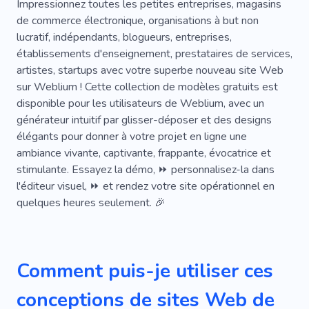
Émetteur
Commerce Électronique
Impressionnez toutes les petites entreprises, magasins
de commerce électronique, organisations à but non
Informatif
Démarrer
Expérience
lucratif, indépendants, blogueurs, entreprises,
établissements d'enseignement, prestataires de services,
Discussion
Salutations
Impression
artistes, startups avec votre superbe nouveau site Web
Laser
Nouveautés
Stylo
Déchets
sur Weblium ! Cette collection de modèles gratuits est
disponible pour les utilisateurs de Weblium, avec un
Envoi
Les Mieux Notés
Froideur
générateur intuitif par glisser-déposer et des designs
élégants pour donner à votre projet en ligne une
Coopération
Documentaire
Effet
ambiance vivante, captivante, frappante, évocatrice et
La Base
Colportage
Intrigue
stimulante. Essayez la démo, ⏩ personnalisez-la dans
l'éditeur visuel, ⏩ et rendez votre site opérationnel en
Merveilleux
Modulaire
Homme En Civil
quelques heures seulement. 🎉
Télécommande
Signaux
Conception De Sites
Lutte
Comment puis-je utiliser ces
Tierce Personne
Activité De Formation
conceptions de sites Web de
Bloguer
Inhabituel
Monde
Abonnés