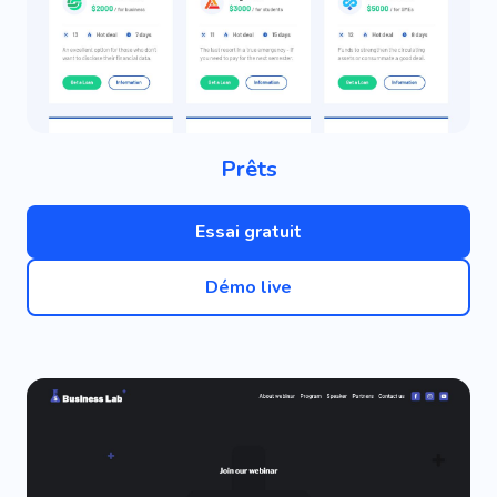
Prêts
Essai gratuit
Démo live