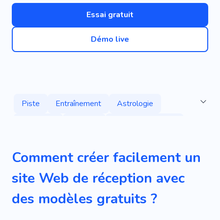
Essai gratuit
Démo live
Piste
Entraînement
Astrologie
Éducation
Tandem
Fils De Discussion
Conférencier
Sécurité
Conférence
Comment créer facilement un
Symposium
Exposition
site Web de réception avec
Développement Web
Chambre
Remise
des modèles gratuits ?
Journal
Communiqués De Presse