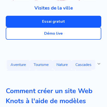
Visites de la ville
Essai gratuit
Démo live
Aventure
Tourisme
Nature
Cascades
Se Détendre
Loisirs
Tournée
Yacht
Géographie
Afrique
Rapide
Tanzanie
Comment créer un site Web
Course
Chemin
Pays
Knots à l'aide de modèles
Partir À L'étranger
Visite Guidée
Instatrip