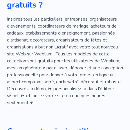
gratuits ?
Transfert
Voyager Avec Nounou
Vlogs Sur Les Voyages
Visite Aquatique
Inspirez tous les particuliers, entreprises, organisateurs
d'événements, coordinateurs de mariage, acheteurs de
Météo
Voyagiste
Voyage
Ville
cadeaux, établissements d'enseignement, passionnés
d'artisanat, décorateurs, organisateurs de fêtes et
Paysages
Sites Touristiques
Point Chaud
organisations à but non lucratif avec votre tout nouveau
Promenade
Safari
Tour De Plongée
site Web sur Weblium ! Tous les modèles de cette
collection sont gratuits pour les utilisateurs de Weblium,
Plongée
Canne À Pêche
Vol
Mobile
avec un générateur par glisser-déposer et une conception
professionnelle pour donner à votre projet en ligne un
Passagers
Visite Photo
Bateau
aspect complexe, serré, enchevêtré, décoratif et robuste.
Navette
Eau
YouTube
Parc
Découvrez la démo, ⏩ personnalisez-la dans l'éditeur
visuel, ⏩ et lancez votre site en quelques heures
Former
Voyage
Faune
Kenya
seulement.🎉
Parapente
Trésor
Plages
Lieux De Photos
Sorties En Mer
Valises