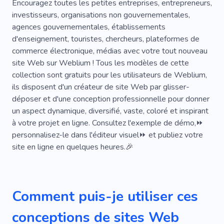
Voyager Avec Nounou
Encouragez toutes les petites entreprises, entrepreneurs,
investisseurs, organisations non gouvernementales,
Vlogs Sur Les Voyages
Visite Aquatique
agences gouvernementales, établissements
d'enseignement, touristes, chercheurs, plateformes de
Météo
Voyage
Kenya
Ville
commerce électronique, médias avec votre tout nouveau
Point Chaud
Promenade
Safari
site Web sur Weblium ! Tous les modèles de cette
collection sont gratuits pour les utilisateurs de Weblium,
Tour De Plongée
Plongée
Vol
ils disposent d'un créateur de site Web par glisser-
déposer et d'une conception professionnelle pour donner
Noeuds
Visite Photo
Navette
Eau
un aspect dynamique, diversifié, vaste, coloré et inspirant
YouTube
Former
Faune
Activité
à votre projet en ligne. Consultez l'exemple de démo,⏩
personnalisez-le dans l'éditeur visuel⏩ et publiez votre
Parapente
Plages
Valises
Univers
site en ligne en quelques heures.🎉
Norvège
Paysages
Sites Touristiques
Atmosphère
Canne À Pêche
Mobile
Comment puis-je utiliser ces
Passagers
Bateau
Ferry Coulé
conceptions de sites Web
Marcher
Parc
Van
Services