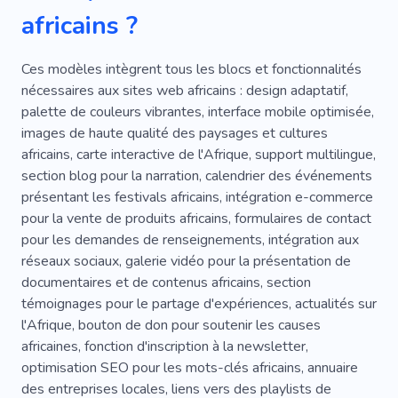
africains ?
Rwanda
Exotique
Animal
Tout Compris
Plaisir
Installations
Ces modèles intègrent tous les blocs et fonctionnalités
nécessaires aux sites web africains : design adaptatif,
Équipements
Gros Gibier
Désert
palette de couleurs vibrantes, interface mobile optimisée,
images de haute qualité des paysages et cultures
Chasse
Jungle
Lézard
Trésor
africains, carte interactive de l'Afrique, support multilingue,
Dinde
Lieu Atmosphérique
Zoo
section blog pour la narration, calendrier des événements
présentant les festivals africains, intégration e-commerce
Montgolfière
Fauconnerie
Poisson
pour la vente de produits africains, formulaires de contact
pour les demandes de renseignements, intégration aux
Lieux De Photos
Sorties En Mer
réseaux sociaux, galerie vidéo pour la présentation de
Plaisirs Du Yacht
Compagnies Aériennes
documentaires et de contenus africains, section
témoignages pour le partage d'expériences, actualités sur
De Plein Air
Escalade
Marin
Mer
l'Afrique, bouton de don pour soutenir les causes
africaines, fonction d'inscription à la newsletter,
Recherche
Forêt
Caméléon
optimisation SEO pour les mots-clés africains, annuaire
Complexe De Pays
Passeport
Vol
des entreprises locales, liens vers des playlists de