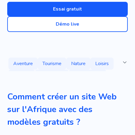
Essai gratuit
Démo live
Aventure
Tourisme
Nature
Loisirs
Tournée
Géographie
Visite Guidée
Voyagiste
Voyage
Cascades
Comment créer un site Web
Se Détendre
Yacht
Rapide
Tanzanie
sur l'Afrique avec des
Course
Chemin
Pays
modèles gratuits ?
Partir À L'étranger
Instatrip
Transfert