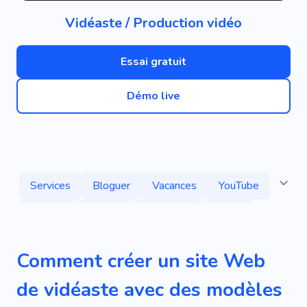
Vidéaste / Production vidéo
Essai gratuit
Démo live
Services
Bloguer
Vacances
YouTube
Caméra
Créatif
Personnel
Viméo
Blog Vidéo
Tournage
Bobine D'affichage
Comment créer un site Web
Vlog Tsikavyi
Gagnant
Blogueur YouTube
de vidéaste avec des modèles
Photo
Séance Photo
Robes De Mariée