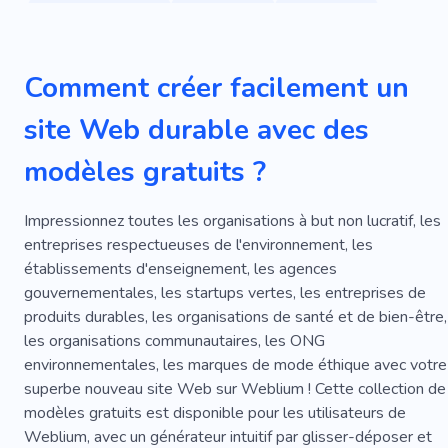
Économie Verte
Recyclage
Organique
Projet
Environnement
Vert
Comment créer facilement un
Énergie Renouvelable
Oxygène
Plantations
site Web durable avec des
Le Réchauffement Climatique
Grains
modèles gratuits ?
Plantation D'arbres
Produit
Saleté
Herbe
Services
Faire Le Ménage
Élégant
Impressionnez toutes les organisations à but non lucratif, les
entreprises respectueuses de l'environnement, les
Biodiversité
Forêt
Jardin Propre
Énergie
établissements d'enseignement, les agences
gouvernementales, les startups vertes, les entreprises de
Batterie Solaire
Faune
Solution
produits durables, les organisations de santé et de bien-être,
Monde Vert
Agriculture
Batterie
Engrais
les organisations communautaires, les ONG
environnementales, les marques de mode éthique avec votre
Climat
Soin De La Verdure
Déchets
superbe nouveau site Web sur Weblium ! Cette collection de
modèles gratuits est disponible pour les utilisateurs de
Agriculture
Nourriture
Inspiration
Fiabilité
Weblium, avec un générateur intuitif par glisser-déposer et