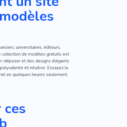
t un site
echerche
Diplôme
 modèles
nciers, universitaires, éditeurs,
collection de modèles gratuits est
sser-déposer et des designs élégants
polyvalente et intuitive. Essayez la
onnel en quelques heures seulement.
 ces
eb