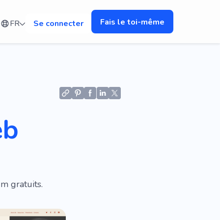
Fais le toi-même
FR
Se connecter
eb
m gratuits.