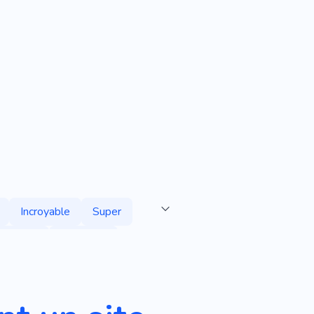
Incroyable
Super
Simple
Informatif
s
Montre
Fonderie
on
Emploi
CV