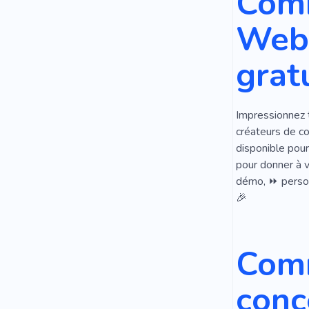
Comm
Employé
Web 
Candidat
gratu
Impressionnez to
créateurs de c
disponible pour
pour donner à v
démo, ⏩ personn
🎉
Comm
conc