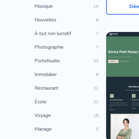
Musique
Dém
14
Nouvelles
8
À but non lucratif
7
Photographie
7
Portefeuille
33
Immobilier
8
Restaurant
22
École
31
Voyage
18
Mariage
5