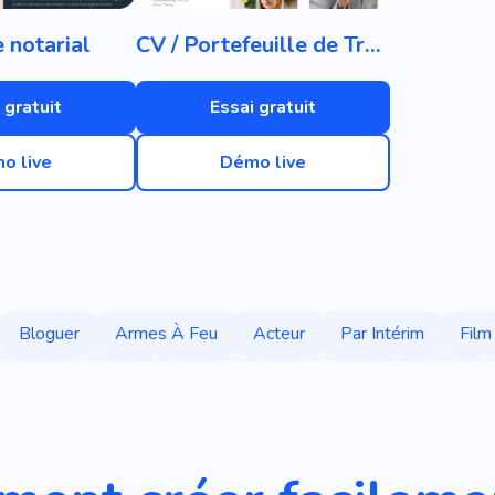
 notarial
CV / Portefeuille de Travailleurs
 gratuit
Essai gratuit
o live
Démo live
Bloguer
Armes À Feu
Acteur
Par Intérim
Film
Unique
Cool
Mobile
Référencement
Créatif
Autobiographie
Modèle
Vol Libre
Lentille
Film
Amateur
Bobine D'affichage
Étoile
Commercialisati