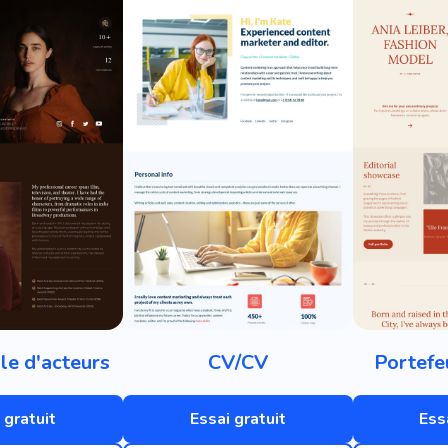
le d'acteurs
CV/CV
Portefe
 gratuit
Essai gratuit
Ess