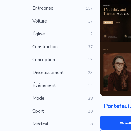
Entreprise
157
Voiture
17
Église
2
Construction
37
Conception
13
Divertissement
23
Événement
14
Mode
28
Portefeuil
Sport
20
Essai
Médical
18