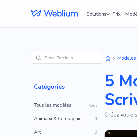
Solutions
Prix
Modè
Sites 'Portfolio'
Modèles
Recherche
5 M
Catégories
Scri
Tous les modèles
tout
Créez votre 
Animaux & Compagnie
9
Art
8