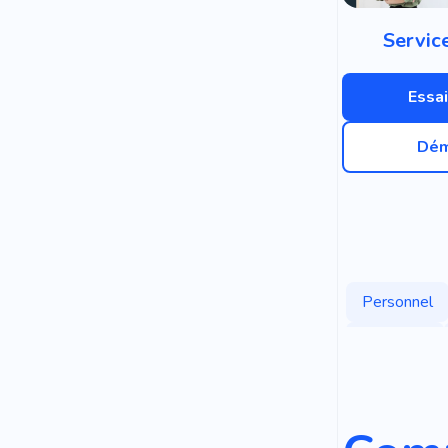
Service
Essai
Dém
Personnel
Populaire
Célébrité
Fan-club