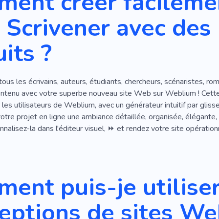
ent créer facilemen
Recrutement
Sélection Du Personnel
Photoshop
R
Scrivener avec des
Papier
Expérience De Travail
its ?
us les écrivains, auteurs, étudiants, chercheurs, scénaristes, roma
ontenu avec votre superbe nouveau site Web sur Weblium ! Cette 
 les utilisateurs de Weblium, avec un générateur intuitif par gli
otre projet en ligne une ambiance détaillée, organisée, élégante, 
alisez-la dans l'éditeur visuel, ⏩ et rendez votre site opérati
ent puis-je utiliser
eptions de sites W