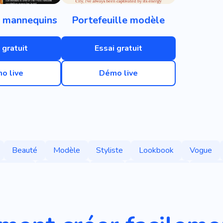
 mannequins
Portefeuille modèle
 gratuit
Essai gratuit
o live
Démo live
Beauté
Modèle
Styliste
Lookbook
Vogue
La Mode
Fashionista
Robe
Séance Photo
Access
sules
Salle D'exposition
Regarder
Adaptation
Ar
De Vêtements
Vêtements Pour Femmes
Boutique
Vê