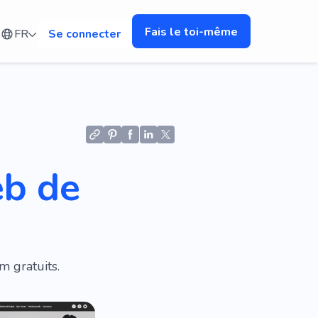
Fais le toi-même
FR
Se connecter
eb de
m gratuits.