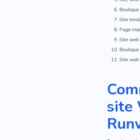
Boutique 
Site ten
Page man
Site web
Boutique 
Site web 
Comm
site
Runw