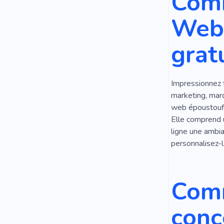
Comm
Sur Mesure
Web 
Atelier De 
gratu
Consultant
Maillots De 
Impressionnez t
Atelier De C
marketing, mar
Nettoyage
web époustoufla
Elle comprend u
Costume Su
ligne une ambi
personnalisez-l
Hommes
Les Garçons
Comm
Humiliation
conc
Chevaux Pou