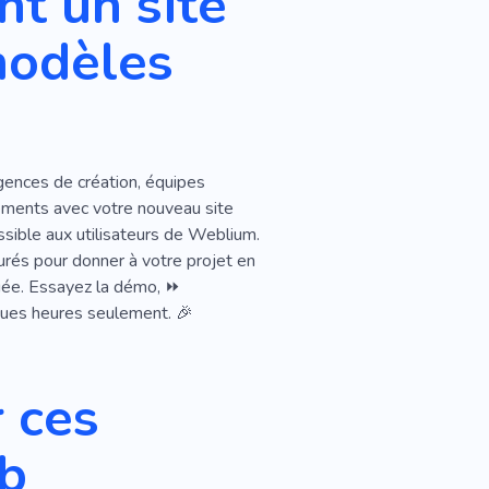
t un site
modèles
taire
Bourse
Suède
Sac
gences de création, équipes
sures
Vêtements
nements avec votre nouveau site
be Sur Mesure
sible aux utilisateurs de Weblium.
purés pour donner à votre projet en
re
Branché
Femmes
quée. Essayez la démo, ⏩
lques heures seulement. 🎉
Expérience
ublicité
Armes À Feu
 ces
rs
Film
eb
nonces
Modélisation