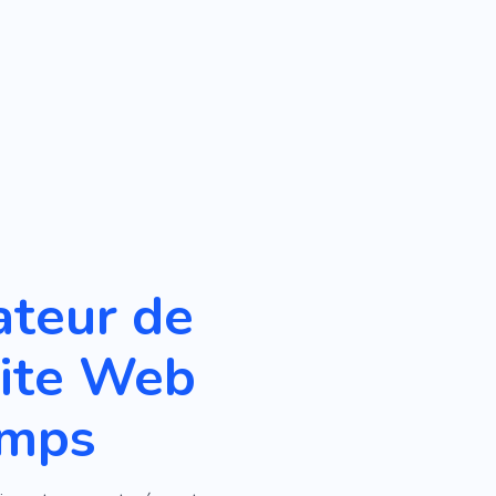
ateur de
site Web
emps