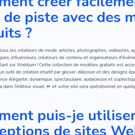
ent créer facilemen
Robes De Mariée
Conservateur De Vêtements
de piste avec des 
Réparation De Vêtements
Cristal
Jean
Code Vestimen
its ?
e En Mode
Styliste De Mode
Bijoux
Aiguille
Rose
Bain
Textile
Sous-vêtement
Styliste De Garde-robe
ous les créateurs de mode, artistes, photographes, vidéastes, a
onfection
Confection Individuelle
Cuir
Luxe
Chaus
ques, influenceurs, créateurs de contenu et organisateurs d'évé
Sacs À Main
Gourou Du Style
Maillot De Bain
Ro
nt sur Weblium ! Cette collection de modèles gratuits est acces
n outil de création intuitif par glisser-déposer et des designs é
r Mesure
Conseillère En Garde-robe
Instagram
Coutu
ance élégante, dynamique, spectaculaire, audacieuse et sophisti
a dans l'éditeur visuel, ⏩ et votre site sera opérationnel en que
Tournage
Projet
Campagne
Services
Élégant
Pantalon
Personnel
Fonderie
Coopération
P
ent puis-je utiliser
Acteur
Amateur
Étoile
Modèle Aux Cheveux Noi
eptions de sites W
r Spectacles De Beauté
Tatouage
Modèle Pour Les An