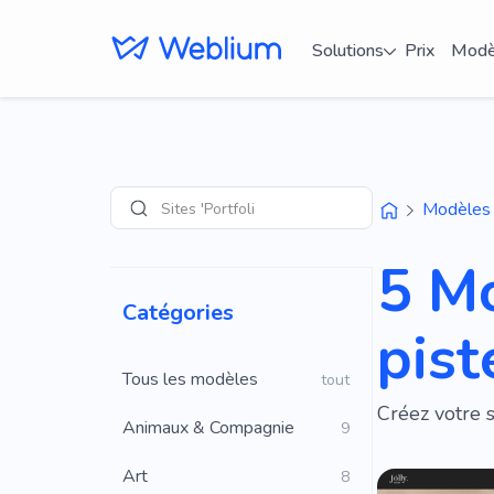
Solutions
Prix
Modè
Sites 'Portfolio'
Modèles
Recherche
5 M
Catégories
pist
Tous les modèles
tout
Créez votre 
Animaux & Compagnie
9
Art
8