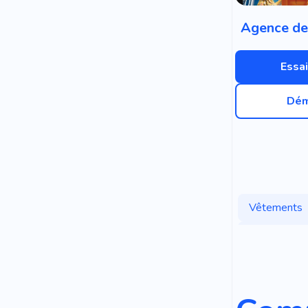
Agence de
Essai
Dém
Vêtements
Gourou De 
Tenues Cap
Catalogue 