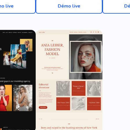
o live
Démo live
Dé