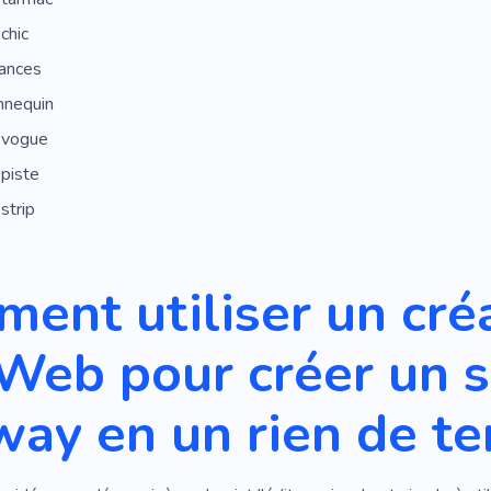
chic
dances
nequin
 vogue
piste
strip
ent utiliser un cré
 Web pour créer un 
ay en un rien de t