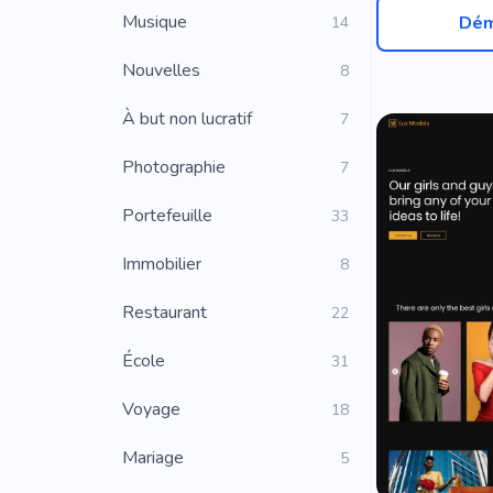
Musique
Dém
14
Nouvelles
8
À but non lucratif
7
Photographie
7
Portefeuille
33
Immobilier
8
Restaurant
22
École
31
Voyage
18
Mariage
5