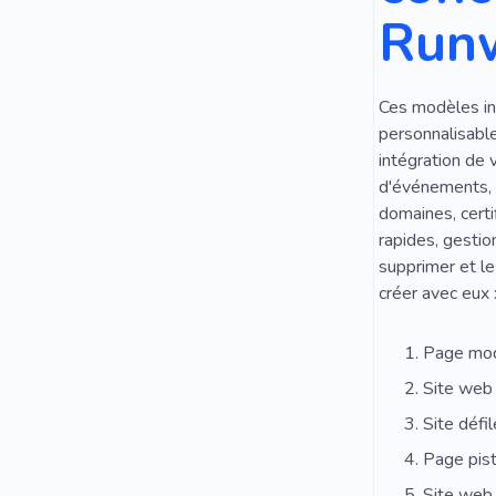
Run
Ces modèles int
personnalisable
intégration de v
d'événements, f
domaines, certi
rapides, gestio
supprimer et l
créer avec eux 
Page mo
Site web 
Site défil
Page pist
Site web