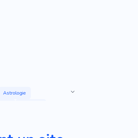
Astrologie
oires
Collection
moire Capsule
tements De Sport
Beige