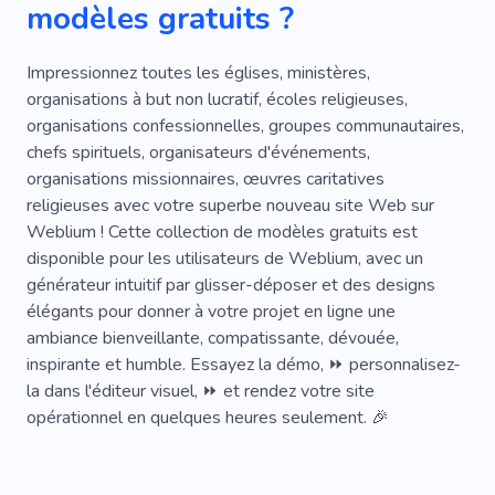
modèles gratuits ?
Étude Biblique
Chœur
Campagne
Personnes
Réfugié
Impressionnez toutes les églises, ministères,
organisations à but non lucratif, écoles religieuses,
Organisation Internationale
Centres De Crise
organisations confessionnelles, groupes communautaires,
chefs spirituels, organisateurs d'événements,
Catastrophe Naturelle
Maison Perdue
organisations missionnaires, œuvres caritatives
Soutien
Sauver Des Vies
Abus
religieuses avec votre superbe nouveau site Web sur
Weblium ! Cette collection de modèles gratuits est
Complexe De Pays
Démocratie
disponible pour les utilisateurs de Weblium, avec un
générateur intuitif par glisser-déposer et des designs
Discrimination
Violence Domestique
élégants pour donner à votre projet en ligne une
Fondation
Gouvernement
Chagrin
ambiance bienveillante, compatissante, dévouée,
inspirante et humble. Essayez la démo, ⏩ personnalisez-
Hôpital
Humanité
Impact
Secrète
la dans l'éditeur visuel, ⏩ et rendez votre site
opérationnel en quelques heures seulement. 🎉
Adoption
Antique
Batterie
Sang
Prendre Soin Des Choses
Climat