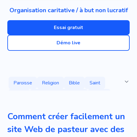
Organisation caritative / à but non lucratif
Essai gratuit
Démo live
Paroisse
Religion
Bible
Saint
Jésus
Organisation Caritative
Prière
Communauté
Théologique
Prier
Comment créer facilement un
Donation
Aide
Charité
Bénévole
site Web de pasteur avec des
Bouddhisme
Baptême
Culte
Chœur