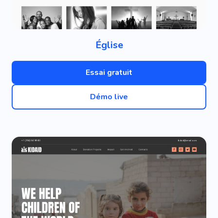
Église
Essai gratuit
Démo live