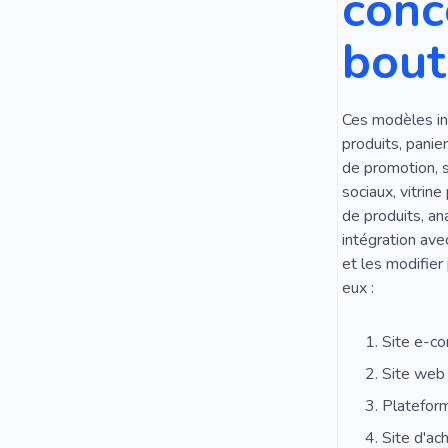
conc
bout
Ces modèles int
produits, panie
de promotion, 
sociaux, vitrin
de produits, an
intégration ave
et les modifier
eux :
Site e-c
Site web 
Platefor
Site d'ac