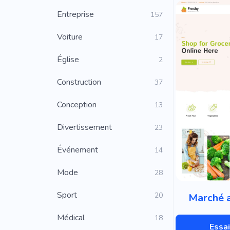
Entreprise
157
Voiture
17
Église
2
Construction
37
Conception
13
Divertissement
23
Événement
14
Mode
28
Sport
20
Marché a
Médical
18
Essai