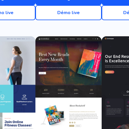
o live
Démo live
Dé