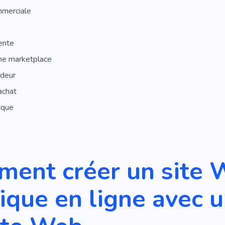
merciale
ente
me marketplace
deur
achat
ique
ent créer un site 
ique en ligne avec u