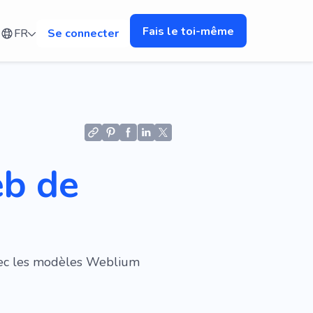
Fais le toi-même
FR
Se connecter
eb de
vec les modèles Weblium