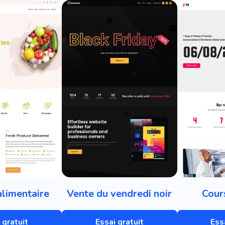
limentaire
Vente du vendredi noir
Cour
 gratuit
Essai gratuit
Ess