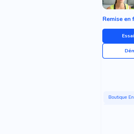
Essai
Dém
Boutique En
Studio De D
Spécialiste
Éducation E