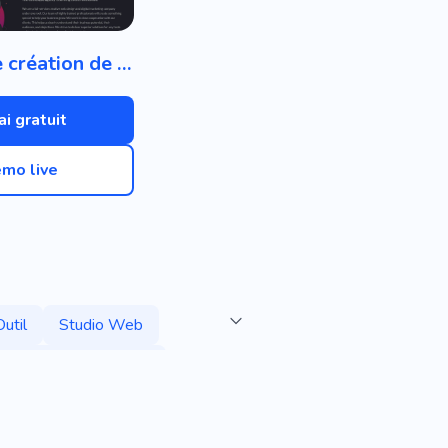
Agence de création de sites Web
ai gratuit
mo live
Outil
Studio Web
Développement Web
Électronique
Travail
ation