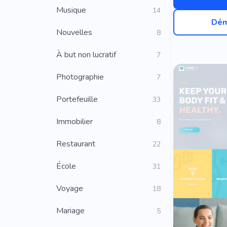
Musique
14
Dém
Nouvelles
8
À but non lucratif
7
Photographie
7
Portefeuille
33
Immobilier
8
Restaurant
22
École
31
Voyage
18
Mariage
5