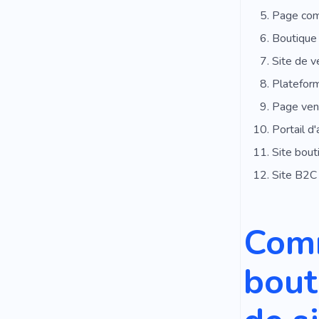
Page com
Boutique
Site de v
Platefor
Page ven
Portail d'
Site bout
Site B2C
Comm
bout