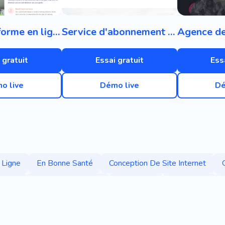
Remise en forme en ligne
Service d'abonnement aux livres
 gratuit
Essai gratuit
Ess
o live
Démo live
Dé
 Ligne
En Bonne Santé
Conception De Site Internet
esign
Agence De Design
Promoteur
Promotion
Entraînement
Classe
Cours
Admission
Livre 
n Ligne
Jeux En Ligne
Abonnement
Livres
Applic