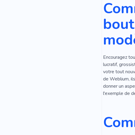
Comm
bout
modè
Encouragez tous
lucratif, gross
votre tout nouv
de Weblium, ils
donner un aspec
l'exemple de dé
Comm