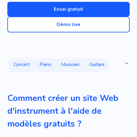
Essai gratuit
Démo live
Concert
Piano
Musicien
Guitare
Chanteur
Liste De Lecture
Son
Groupe
Compositeur
Chant
Auditeur
Comment créer un site Web
Audio
Galerie
Club
Danse
Nuit
d'instrument à l'aide de
Célibataire
Artiste
Fan-club
Entendre
modèles gratuits ?
Vidéo
Groupe
Groupe De Musique