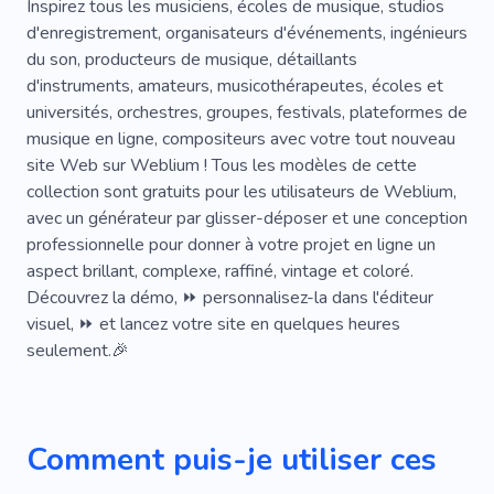
Instruments De Musique
Inspirez tous les musiciens, écoles de musique, studios
d'enregistrement, organisateurs d'événements, ingénieurs
Télécharger De La Musique
Agrafe
du son, producteurs de musique, détaillants
d'instruments, amateurs, musicothérapeutes, écoles et
Célébrité
Battre
Orchestre
Solfège
universités, orchestres, groupes, festivals, plateformes de
Écouteurs
Exprimer
Musique Légère
musique en ligne, compositeurs avec votre tout nouveau
site Web sur Weblium ! Tous les modèles de cette
Conférencier
Mission
collection sont gratuits pour les utilisateurs de Weblium,
avec un générateur par glisser-déposer et une conception
Entreprise De Musique
Comédie Musicale
professionnelle pour donner à votre projet en ligne un
Soigné
Chansons Philosophiques
aspect brillant, complexe, raffiné, vintage et coloré.
Découvrez la démo, ⏩ personnalisez-la dans l'éditeur
Auteur-compositeur
visuel, ⏩ et lancez votre site en quelques heures
seulement.🎉
Comment puis-je utiliser ces