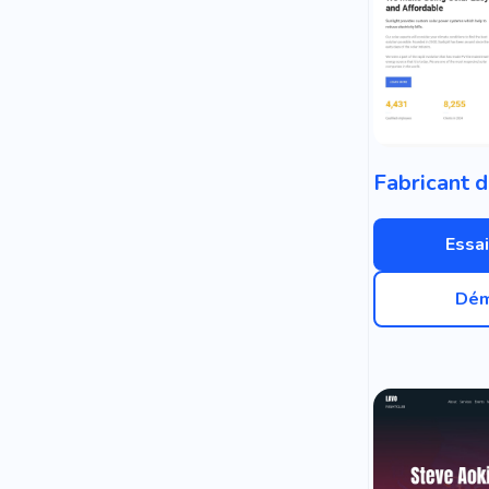
Essai
Dém