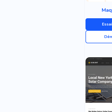
Maqu
Essai
Dém