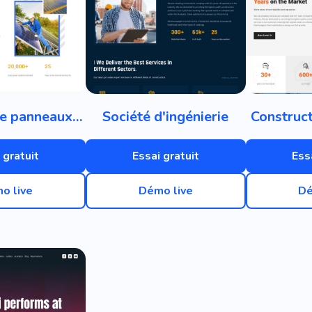
Fabricant de panneaux solaires
Société d'ingénierie
Construct
 gratuit
Essai gratuit
Ess
o live
Démo live
Dé