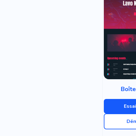
Boîte
Essai
Dém