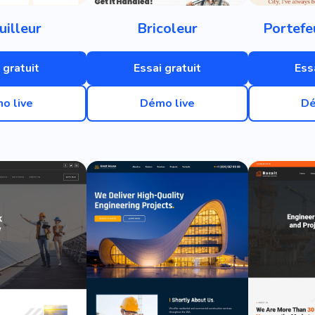
illeur
Bricoleur
Portefe
 gratuit
Essai gratuit
Ess
o live
Démo live
Dé