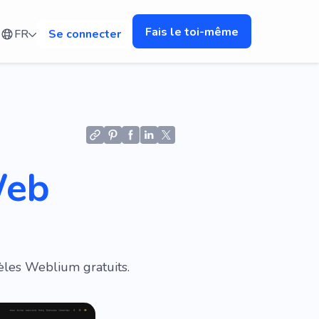
Fais le toi-même
FR
Se connecter
Web
èles Weblium gratuits.