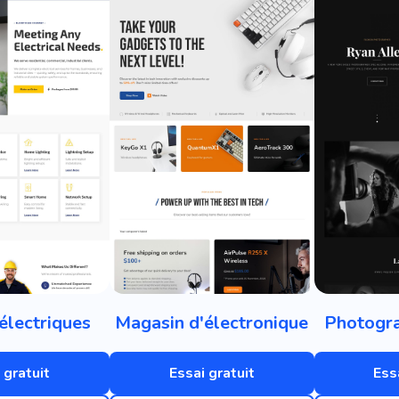
électriques
Magasin d'électronique
Photogr
 gratuit
Essai gratuit
Ess