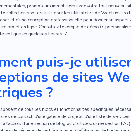
rmes À Feu
Maison
Systèmes Électriques
Bâtiment
nementales, promoteurs immobiliers avec votre tout nouveau si
e collection sont gratuits pour les utilisateurs de Weblium, ils 
aire
Batterie Solaire
Gestion De Projet
Constructeur
oser et d'une conception professionnelle pour donner un aspect vi
re projet en ligne. Consultez l'exemple de démo,⏩ personnalisez
ion
ite en ligne en quelques heures.🎉
ent puis-je utiliser
eptions de sites W
triques ?
posent de tous les blocs et fonctionnalités spécifiques nécessai
laires de contact, d'une galerie de projets, d'une liste de service
 à l'action, d'une section de blog ou d'articles, d'une section FA
res de l'équipe, de certifications et d'affiliations de l'industrie,