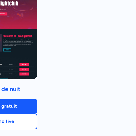
 de nuit
 gratuit
o live