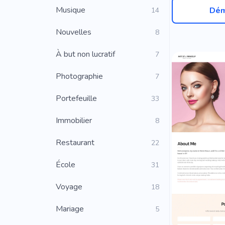
Musique
Dém
14
Nouvelles
8
À but non lucratif
7
Photographie
7
Portefeuille
33
Immobilier
8
Restaurant
22
École
31
Voyage
18
Mariage
5