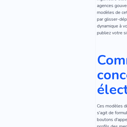
Travail
A
agences gouver
modèles de cett
Batterie Sol
par glisser-dép
dynamique à vot
Reconstruct
publiez votre s
Comm
conc
élec
Ces modèles dis
s'agit de formu
boutons d'appel
profils des memb