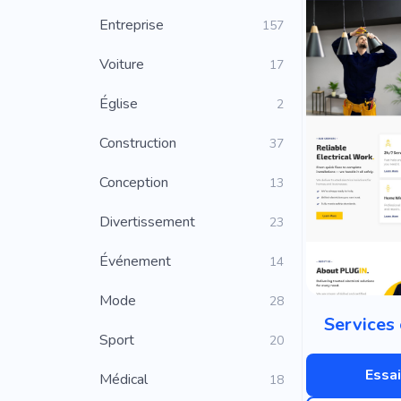
Entreprise
157
Voiture
17
Église
2
Construction
37
Conception
13
Divertissement
23
Événement
14
Mode
28
Services 
Sport
20
Essai
Médical
18