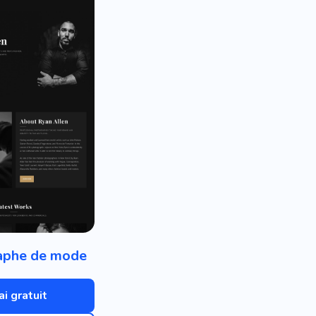
aphe de mode
ai gratuit