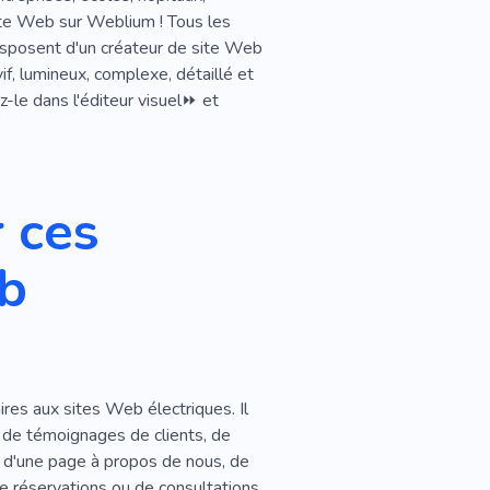
Station Solaire
te Web sur Weblium ! Tous les
disposent d'un créateur de site Web
s
Design D'intérieur
f, lumineux, complexe, détaillé et
-le dans l'éditeur visuel⏩ et
 ces
eb
res aux sites Web électriques. Il
s, de témoignages de clients, de
Q, d'une page à propos de nous, de
 de réservations ou de consultations