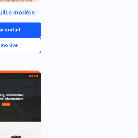
uille modèle
ai gratuit
mo live