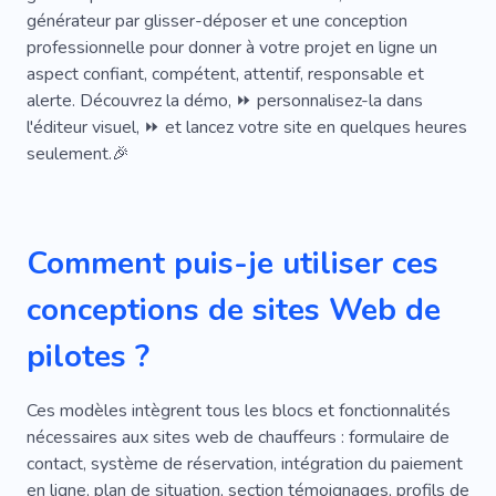
générateur par glisser-déposer et une conception
Montage De Pneus
Rapide
Route
professionnelle pour donner à votre projet en ligne un
Location
Réparation
aspect confiant, compétent, attentif, responsable et
alerte. Découvrez la démo, ⏩ personnalisez-la dans
Des Pièces De Rechange
l'éditeur visuel, ⏩ et lancez votre site en quelques heures
seulement.🎉
Réparation De Téléphone
Taxi
Conduire En Toute Sécurité
Taxi
Personnel
Fiabilité
Spa Automatique
Comment puis-je utiliser ces
Freins
Parkings
Camion
Vidange
conceptions de sites Web de
Atelier De Réparation Automobile
Moteur
pilotes ?
Applications
Confort
Commodité
Ces modèles intègrent tous les blocs et fonctionnalités
Réservation
Mobile
Service De Patrouille
nécessaires aux sites web de chauffeurs : formulaire de
contact, système de réservation, intégration du paiement
Ramasser
Garage
Détails
en ligne, plan de situation, section témoignages, profils de