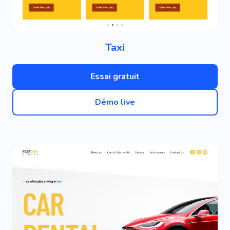
Taxi
Essai gratuit
Démo live