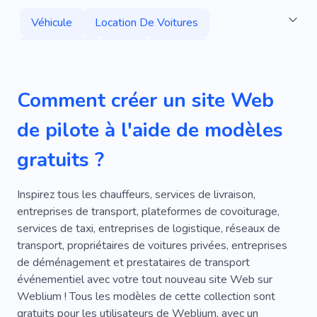
Véhicule
Location De Voitures
Automobile
Auto
Monter
Service Automobile
Roues
Mécanicien
Comment créer un site Web
Entretien
Transport
Partage De Voiture
de pilote à l'aide de modèles
Stationnement
Atelier De Carrosserie
gratuits ?
Entretien De La Voiture
Atelier Automobile
Pièces Automobiles
Lavage De Voiture
Inspirez tous les chauffeurs, services de livraison,
entreprises de transport, plateformes de covoiturage,
Automobile
Commander Des Voitures
services de taxi, entreprises de logistique, réseaux de
transport, propriétaires de voitures privées, entreprises
Chauffeurs Professionnels
Conduite
de déménagement et prestataires de transport
Machine
Pneus
Volkswagen
événementiel avec votre tout nouveau site Web sur
Weblium ! Tous les modèles de cette collection sont
Transmission
Système De Carburant
gratuits pour les utilisateurs de Weblium, avec un