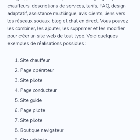
Service De Taxi
Chauffeur De Taxi
chauffeurs, descriptions de services, tarifs, FAQ, design
adaptatif, assistance multilingue, avis clients, liens vers
Chauffeur De Garde Du Corps
Entreprise
les réseaux sociaux, blog et chat en direct. Vous pouvez
les combiner, les ajouter, les supprimer et les modifier
Expérience
Services
Sécurité
pour créer un site web de tout type. Voici quelques
Équitation
De Location
Modèle
exemples de réalisations possibles :
Chemin
Assistance Après-vente
Flotte
Site chauffeur
Carburant
Technicien
Inspection
Page opérateur
Réparation De Téléphone
Van
Site pilote
Page conducteur
Site guide
Page pilote
Site pilote
Boutique navigateur